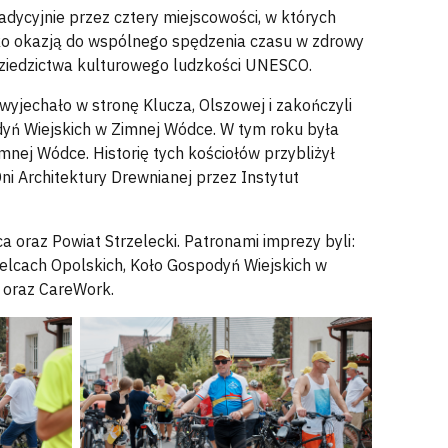
adycyjnie przez cztery miejscowości, w których
ylko okazją do wspólnego spędzenia czasu w zdrowy
 dziedzictwa kulturowego ludzkości UNESCO.
yjechało w stronę Klucza, Olszowej i zakończyli
dyń Wiejskich w Zimnej Wódce. W tym roku była
imnej Wódce. Historię tych kościołów przybliżył
ni Architektury Drewnianej przez Instytut
a oraz Powiat Strzelecki. Patronami imprezy byli:
zelcach Opolskich, Koło Gospodyń Wiejskich w
a oraz CareWork.