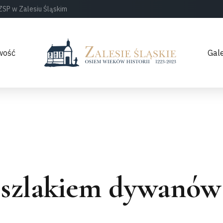
ZSP w Zalesiu Śląskim
wość
Gale
 szlakiem dywanów