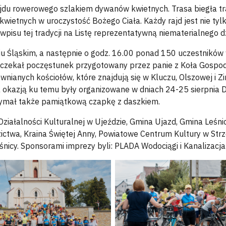
 rajdu rowerowego szlakiem dywanów kwietnych. Trasa biegła tr
kwietnych w uroczystość Bożego Ciała. Każdy rajd jest nie t
wpisu tej tradycji na Listę reprezentatywną niematerialnego
u Śląskim, a następnie o godz. 16.00 ponad 150 uczestników w
h czekał poczęstunek przygotowany przez panie z Koła Gospo
ewnianych kościołów, które znajdują się w Kluczu, Olszowej i Z
 a okazją ku temu były organizowane w dniach 24-25 sierpnia D
zymał także pamiątkową czapkę z daszkiem.
iałalności Kulturalnej w Ujeździe, Gmina Ujazd, Gmina Leśnic
zictwa, Kraina Świętej Anny, Powiatowe Centrum Kultury w Str
śnicy. Sponsorami imprezy byli: PLADA Wodociągi i Kanalizacj