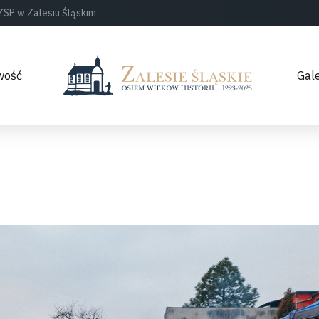
ZSP w Zalesiu Śląskim
wość
Gale