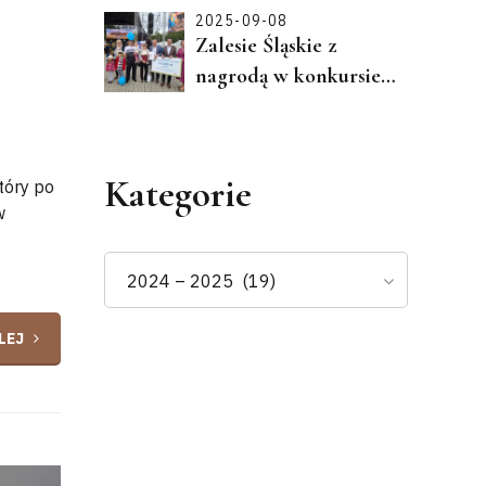
2025-09-08
Zalesie Śląskie z
nagrodą w konkursie
"Piękna Wieś Opolska
2025"
Kategorie
tóry po
w
2024 – 2025 (19)
LEJ