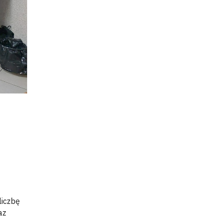
liczbę
az