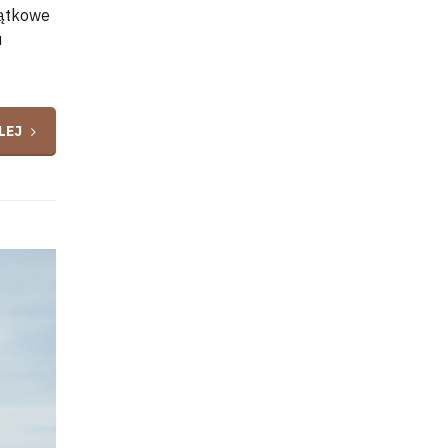
jątkowe
u
LEJ