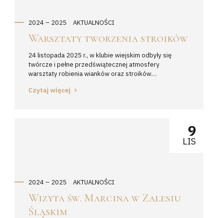
2024 – 2025
AKTUALNOŚCI
Warsztaty tworzenia stroików
24 listopada 2025 r., w klubie wiejskim odbyły się
twórcze i pełne przedświątecznej atmosfery
warsztaty robienia wianków oraz stroików
bożonarodzeniowych i adwentowych. Mieszkańcy mieli
Czytaj więcej
okazję stworzyć własnoręcznie wyjątkowe dekoracje.
Powstało wiele pięknych, różnorodnych prac, które z
pewnością wprowadzą świąteczny klimat do wielu
domów. Materiały potrzebne do wykonania stroików
9
zostały zakupione przez Radę Sołecką, dzięki czemu...
LIS
2024 – 2025
AKTUALNOŚCI
Wizyta św. Marcina w Zalesiu
Śląskim