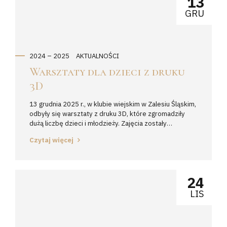
13
dla dzieci...
GRU
2024 – 2025
AKTUALNOŚCI
Warsztaty dla dzieci z druku
3D
13 grudnia 2025 r., w klubie wiejskim w Zalesiu Śląskim,
odbyły się warsztaty z druku 3D, które zgromadziły
dużą liczbę dzieci i młodzieży. Zajęcia zostały
przeprowadzone w dwóch grupach: młodszej, w której
Czytaj więcej
udział wzięło 19 osób, oraz starszej, liczącej 22
uczestników. Podczas warsztatów dzieci dowiedziały
się, jak działa drukarka 3D, mogły samodzielnie ustawić
urządzenie oraz...
24
LIS