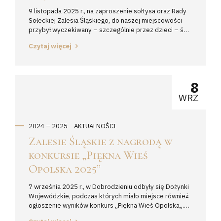
9 listopada 2025 r., na zaproszenie sołtysa oraz Rady
Sołeckiej Zalesia Śląskiego, do naszej miejscowości
przybył wyczekiwany – szczególnie przez dzieci – św.
Marcin. Spotkanie ze św. Marcinem miało miejsce o
Czytaj więcej
godz. 15.00 na terenie boiska w Zalesiu Śląskim przy
ul. XV-lecia. Nim jednak pojawił się wyczekiwany gość,
to dzieci wraz z dorosłymi, wzięły udział...
8
WRZ
2024 – 2025
AKTUALNOŚCI
Zalesie Śląskie z nagrodą w
konkursie „Piękna Wieś
Opolska 2025”
7 września 2025 r., w Dobrodzieniu odbyły się Dożynki
Wojewódzkie, podczas których miało miejsce również
ogłoszenie wyników konkurs „Piękna Wieś Opolska„.
Nasza miejscowość również wzięła udział w tym