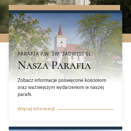
Nasza strona internetowa istnieje od 2002 r. Znajdziesz
Zobacz jak świętowaliśmy jubileusz 800-
tutaj wiele ciekawych informacji o naszej miejscowości,
lecia Zalesia Śląskiego
historii oraz o ważnych wydarzeniach.
PARAFIA P.W. ŚW. JADWIGI ŚL.
Nasza Parafia
Zobacz informacje poświęcone kościołom
oraz ważniejszym wydarzeniom w naszej
parafii.
Więcej informacji