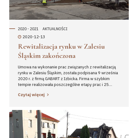
całego świata, wniosek układania dywanów...
2020 - 2021
AKTUALNOŚCI
2020-12-13
Rewitalizacja rynku w Zalesiu
Śląskim zakończona
Umowa na wykonanie prac związanych z rewitalizacją
rynku w Zalesiu Śląskim, została podpisana 9 września
2020 r. z firmą GABART z Izbicka. Firma w szybkim
tempie realizowała poszczególne etapy prac i 25
listopada 2020 r., odbył się odbiór końcowy robót. W
Czytaj więcej
wyniku prac zostały ułożone nowe granitowe
krawężniki w ilości 140mb, utworzono nowy parking z
kostki granitowej na 5 pojazdów osobowych,
przygotowano nową lokalizację pod słup ogłoszeniowy,
ustawiono nową ławkę w pobliżu miejsca gdzie
zawiśnie tablica informacyjna na temat miejscowości.
Przy okazji firma dokonała udrożnienia kanalizacji
deszczowej oraz wyregulowała dwie studzienki