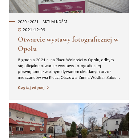
2020 - 2021
AKTUALNOŚCI
2021-12-09
Otwarcie wystawy fotograficznej w
Opolu
8 grudnia 2021 r., na Placu Wolności w Opolu, odbyło
się oficjalne otwarcie wystawy fotograficznej
poświęconej kwietnym dywanom układanym przez
mieszańców wsi Klucz, Olszowa, Zimna Wódka i Zalesie
Śląskie. Wystawa została przygotowana przez Muzeum
Czytaj więcej
Wsi Opolskiej w Opolu a jej otwarcia dokonał dyrektor
Muzeum – p. Jarosław Gałęza. Na otwarciu wystawy
obecny był również wicemarszałek województwa
opolskiego – p. Zbigniew Kubalańca, starosta
strzelecki – p. Józef Swaczyna, przedstawiciele Gmina
Ujazd oraz depozytariusze miejscowości. Wystawa ta
w najbliższym czasie będzie trafiać na jakiś czas do
poszczególnych miejscowości. 15 listopada w trakcie
obrad komisji UNESCO weryfikującej zgłoszenia z